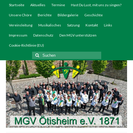
Startseite
Aktuelles
Termine
Hast Du Lust, mit uns zu singen?
Unsere Chöre
Berichte
Bildergalerie
Geschichte
Vereinsleitung
Musikalisches
Satzung
Kontakt
Links
Impressum
Datenschutz
Den MGV unterstützen
Cookie-Richtlinie (EU)
Suchen
nach: