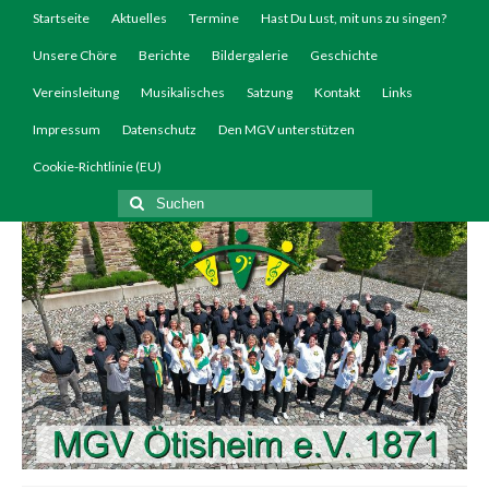
Startseite
Aktuelles
Termine
Hast Du Lust, mit uns zu singen?
Unsere Chöre
Berichte
Bildergalerie
Geschichte
Vereinsleitung
Musikalisches
Satzung
Kontakt
Links
Impressum
Datenschutz
Den MGV unterstützen
Cookie-Richtlinie (EU)
Suchen
nach: