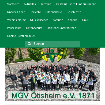
Startseite
Aktuelles
Termine
Hast Du Lust, mit uns zu singen?
Unsere Chöre
Berichte
Bildergalerie
Geschichte
Vereinsleitung
Musikalisches
Satzung
Kontakt
Links
Impressum
Datenschutz
Den MGV unterstützen
Cookie-Richtlinie (EU)
Suchen
nach: