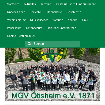
Startseite
Aktuelles
Termine
Hast Du Lust, mit uns zu singen?
Unsere Chöre
Berichte
Bildergalerie
Geschichte
Vereinsleitung
Musikalisches
Satzung
Kontakt
Links
Impressum
Datenschutz
Den MGV unterstützen
Cookie-Richtlinie (EU)
Suchen
nach: