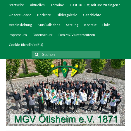
Startseite
Aktuelles
Termine
Hast Du Lust, mit uns zu singen?
Unsere Chöre
Berichte
Bildergalerie
Geschichte
Vereinsleitung
Musikalisches
Satzung
Kontakt
Links
Impressum
Datenschutz
Den MGV unterstützen
Cookie-Richtlinie (EU)
Suchen
nach: