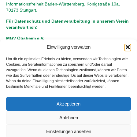
Informationsfreiheit Baden-Württemberg, Königstraße 10a,
70173 Stuttgart.
Für Datenschutz und Datenverarbeitung in unserem Verein
verantwortlich:
MGV Ötisheim e.V.
Stefan Mast
Einwilligung verwalten
Erster Vorsitzender
Bausteinstrasse 14
Um dir ein optimales Erlebnis zu bieten, verwenden wir Technologien wie
75443 Ötisheim
Cookies, um Geräteinformationen zu speichern und/oder darauf
zuzugreifen. Wenn du diesen Technologien zustimmst, können wir Daten
wie das Surfverhalten oder eindeutige IDs auf dieser Website verarbeiten.
Wenn du deine Einwillligung nicht erteilst oder zurückziehst, können
bestimmte Merkmale und Funktionen beeinträchtigt werden.
Akzeptieren
Startseite
Aktuelles
Termine
Hast Du Lust, mit uns zu singen?
Unsere Chöre
Berichte
Bildergalerie
Geschichte
Vereinsleitung
Ablehnen
Musikalisches
Satzung
Kontakt
Links
Impressum
Datenschutz
Einstellungen ansehen
Den MGV unterstützen
Cookie-Richtlinie (EU)