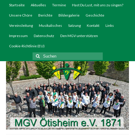
Startseite
Aktuelles
Termine
Hast Du Lust, mit uns zu singen?
Unsere Chöre
Berichte
Bildergalerie
Geschichte
Vereinsleitung
Musikalisches
Satzung
Kontakt
Links
Impressum
Datenschutz
Den MGV unterstützen
Cookie-Richtlinie (EU)
Suchen
nach: