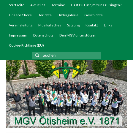
Startseite
Aktuelles
Termine
Hast Du Lust, mit uns zu singen?
Unsere Chöre
Berichte
Bildergalerie
Geschichte
Vereinsleitung
Musikalisches
Satzung
Kontakt
Links
Impressum
Datenschutz
Den MGV unterstützen
Cookie-Richtlinie (EU)
Suchen
nach: